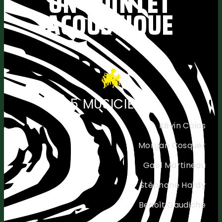
UN QUINTET
ACOUSTIQUE
5 MUSICIENS
Kévin Colas
Morgan Cosquer
Gaël Martineau
Stéphane Hardy
Benoît Gaudiche