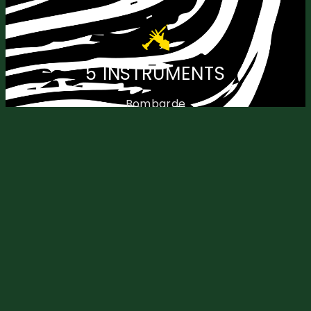
5 INSTRUMENTS
Bombarde
Biniou
Tapan
Saxophone Baryton
Soubassophone
ClliQ est un quintet acoustique, puissant et