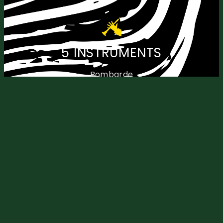
5 INSTRUMENTS
Bombarde
Biniou
Tapan
Saxophone Baryton
Soubassophone
ClliQ est un quintet acoustique, puissant et