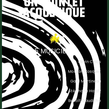
UN QUINTET
ACOUSTIQUE
5 MUSICIENS
Kévin Colas
Morgan Cosquer
Gaël Martineau
Stéphane Hardy
Benoît Gaudiche