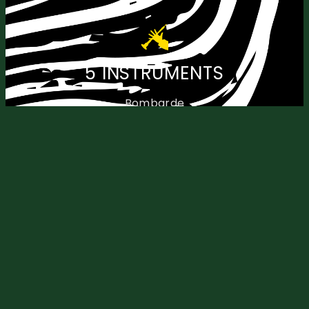
5 INSTRUMENTS
Bombarde
Biniou
Tapan
Saxophone Baryton
Soubassophone
ClliQ est un quintet acoustique, puissant et