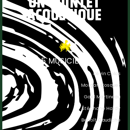
UN QUINTET
ACOUSTIQUE
5 MUSICIENS
Kévin Colas
Morgan Cosquer
Gaël Martineau
Stéphane Hardy
Benoît Gaudiche